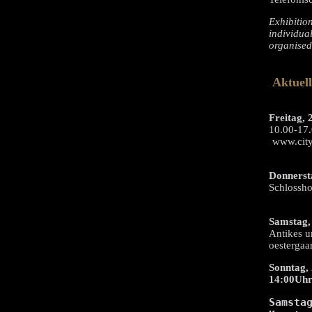
Exhibitio
individua
organised
Aktuel
Freitag, 
10.00-17.
www.city
Donnersta
Schlossho
Samstag,
Antikes u
oestergaa
Sonntag, 
14:00Uh
Samstag