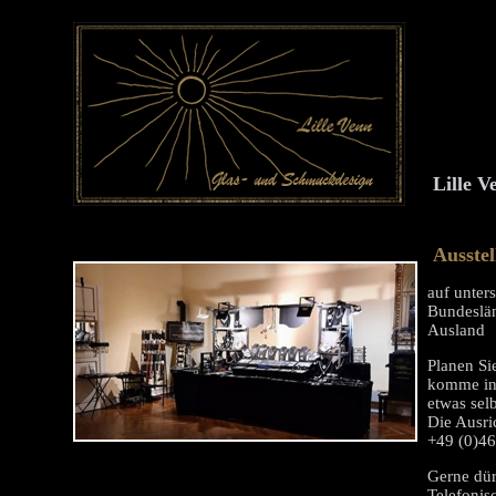
Lille 
Ausste
auf unter
Bundeslän
Ausland
Planen Si
komme ins
etwas sel
Die Ausri
+49 (0)4
Gerne dür
Telefonis